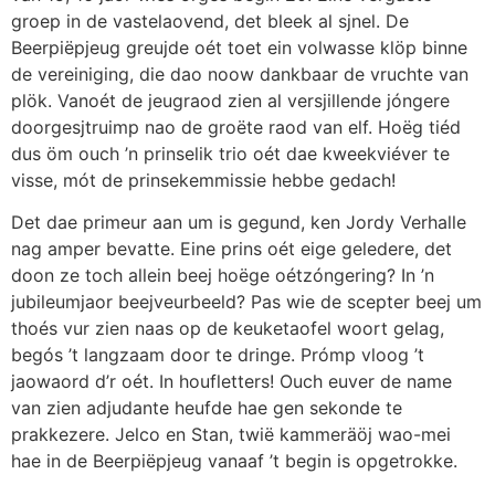
groep in de vastelaovend, det bleek al sjnel. De
Beerpiëpjeug greujde oét toet ein volwasse klöp binne
de vereiniging, die dao noow dankbaar de vruchte van
plök. Vanoét de jeugraod zien al versjillende jóngere
doorgesjtruimp nao de groëte raod van elf. Hoëg tiéd
dus öm ouch ’n prinselik trio oét dae kweekviéver te
visse, mót de prinsekemmissie hebbe gedach!
Det dae primeur aan um is gegund, ken Jordy Verhalle
nag amper bevatte. Eine prins oét eige geledere, det
doon ze toch allein beej hoëge oétzóngering? In ’n
jubileumjaor beejveurbeeld? Pas wie de scepter beej um
thoés vur zien naas op de keuketaofel woort gelag,
begós ’t langzaam door te dringe. Prómp vloog ’t
jaowaord d’r oét. In houfletters!
Ouch euver de name
van zien adjudante heufde hae gen sekonde te
prakkezere. Jelco en Stan, twië kammeräöj wao-mei
hae in de Beerpiëpjeug vanaaf ’t begin is opgetrokke.