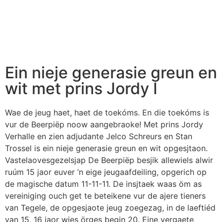
Ein nieje generasie greun en
wit met prins Jordy I
Wae de jeug haet, haet de toekóms. En die toekóms is
vur de Beerpiëp noow aangebraoke! Met prins Jordy
Verhalle en zien adjudante Jelco Schreurs en Stan
Trossel is ein nieje generasie greun en wit opgesjtaon.
Vastelaovesgezelsjap De Beerpiëp besjik allewiels alwir
ruúm 15 jaor euver ’n eige jeugaafdeiling, opgerich op
de magische datum 11-11-11. De insjtaek waas öm as
vereiniging ouch get te beteikene vur de ajere tieners
van Tegele, de opgesjaote jeug zoegezag, in de laeftiéd
van 15, 16 jaor wies örges begin 20. Eine vergaete