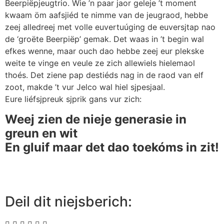
Beerpiëpjeugtrio. Wie ’n paar jaor geleje ’t moment
kwaam öm aafsjiéd te nimme van de jeugraod, hebbe
zeej alledreej met volle euvertuúging de euversjtap nao
de ‘groëte Beerpiëp’ gemak. Det waas in ’t begin wal
efkes wenne, maar ouch dao hebbe zeej eur plekske
weite te vinge en veule ze zich allewiels hielemaol
thoés. Det ziene pap destiéds nag in de raod van elf
zoot, makde ’t vur Jelco wal hiel sjpesjaal.
Eure liéfsjpreuk sjprik gans vur zich:
Weej zien de nieje generasie in
greun en wit
En gluif maar det dao toekóms in zit!
Deil dit niejsberich: