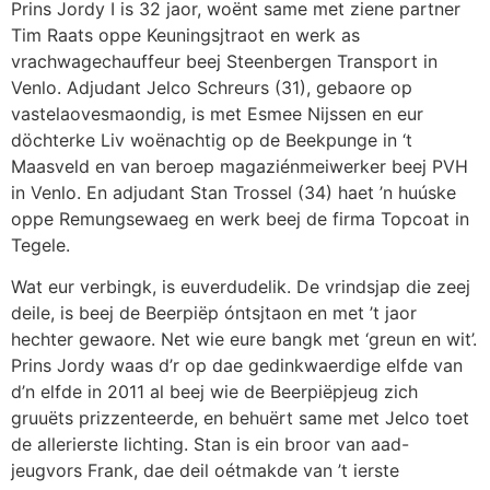
Prins Jordy I is 32 jaor, woënt same met ziene partner
Tim Raats oppe Keuningsjtraot en werk as
vrachwagechauffeur beej Steenbergen Transport in
Venlo. Adjudant Jelco Schreurs (31), gebaore op
vastelaovesmaondig, is met Esmee Nijssen en eur
döchterke Liv woënachtig op de Beekpunge in ‘t
Maasveld en van beroep magaziénmeiwerker beej PVH
in Venlo. En adjudant Stan Trossel (34) haet ’n huúske
oppe Remungsewaeg en werk beej de firma Topcoat in
Tegele.
Wat eur verbingk, is euverdudelik. De vrindsjap die zeej
deile, is beej de Beerpiëp óntsjtaon en met ’t jaor
hechter gewaore. Net wie eure bangk met ‘greun en wit’.
Prins Jordy waas d’r op dae gedinkwaerdige elfde van
d’n elfde in 2011 al beej wie de Beerpiëpjeug zich
gruuëts prizzenteerde, en behuërt same met Jelco toet
de allerierste lichting.
Stan is ein broor van aad-
jeugvors Frank, dae deil oétmakde van ’t ierste