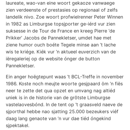
laureate, wao-van eine woort gekaoze vanwaege
zien verdeenste of prestasies op regionaal of zelfs
landelik nivo. Zoe woort profwielrenner Peter Winnen
in 1982 as Limburgse topsjporter ge-iérd vur zien
suksesse in de Tour de France en kreeg Pierre ‘de
Prikker’ Jacobs de Pannekletser, umdet hae met
ziene humor ouch boéte Tegele minse aan ’t lache
wis te kriége. Kiék vur ’n aktueel euverzich van de
iëregaleriej op de website ónger de button
Pannekletser.
Ein anger hoëgtepunt waas ’t BCL-Treffe in november
1986.
Koste noch meujte woorte gesjpaard öm ’n fiës
neer te zette det qua opzet en umvang nag altiéd
uniek is in de historie van de grôtste Limburgse
vastelaovesbónd. In de tent op ’t graasveld naeve de
sjporthal hebbe nao sjatting 25.000 bezeukers viéf
daag lang genaote van ’n vur dae tiéd óngekind
sjpektakel.