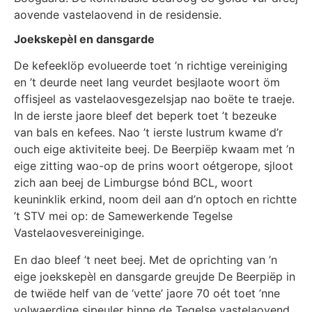
aovende vastelaovend in de residensie.
Joekskepèl en dansgarde
De kefeeklöp evolueerde toet ’n richtige vereiniging
en ’t deurde neet lang veurdet besjlaote woort öm
offisjeel as vastelaovesgezelsjap nao boëte te traeje.
In de ierste jaore bleef det beperk toet ’t bezeuke
van bals en kefees. Nao ’t ierste lustrum kwame d’r
ouch eige aktiviteite beej. De Beerpiëp kwaam met ’n
eige zitting wao-op de prins woort oétgerope, sjloot
zich aan beej de Limburgse bónd BCL, woort
keuninklik erkind, noom deil aan d’n optoch en richtte
’t STV mei op: de Samewerkende Tegelse
Vastelaovesvereiniginge.
En dao bleef ’t neet beej. Met de oprichting van ’n
eige joekskepèl en dansgarde greujde De Beerpiëp in
de twiëde helf van de ‘vette’ jaore 70 oét toet ’nne
volwaerdige sjpeuler binne de Tegelse vastelaovend.