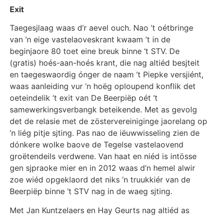
Exit
Taegesjlaag waas d’r aevel ouch. Nao ’t oétbringe
van ’n eige vastelaoveskrant kwaam ’t in de
beginjaore 80 toet eine breuk binne ‘t STV. De
(gratis) hoés-aan-hoés krant, die nag altiéd besjteit
en taegeswaordig ónger de naam ’t Piepke versjiént,
waas aanleiding vur ’n hoëg oploupend konflik det
oeteindelik ’t exit van De Beerpiëp oét ’t
samewerkingsverbangk beteikende. Met as gevolg
det de relasie met de zöstervereiniginge jaorelang op
’n liég pitje sjting. Pas nao de iëuwwisseling zien de
dónkere wolke baove de Tegelse vastelaovend
groëtendeils verdwene. Van haat en niéd is intösse
gen sjpraoke mier en in 2012 waas d’n hemel alwir
zoe wiéd opgeklaord det niks ’n truukkiér van de
Beerpiëp binne ’t STV nag in de waeg sjting.
Met Jan Kuntzelaers en Hay Geurts nag altiéd as