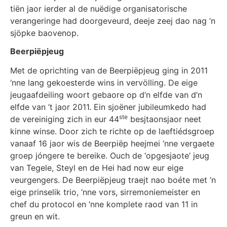
tiën jaor ierder al de nuëdige organisatorische
verangeringe had doorgeveurd, deeje zeej dao nag ’n
sjöpke baovenop.
Beerpiëpjeug
Met de oprichting van de Beerpiëpjeug ging in 2011
‘nne lang gekoesterde wins in vervölling. De eige
jeugaafdeiling woort gebaore op d’n elfde van d’n
elfde van ’t jaor 2011. Ein sjoëner jubileumkedo had
ste
de vereiniging zich in eur 44
besjtaonsjaor neet
kinne winse. Door zich te richte op de laeftiédsgroep
vanaaf 16 jaor wis de Beerpiëp heejmei ‘nne vergaete
groep jóngere te bereike. Ouch de ‘opgesjaote’ jeug
van Tegele, Steyl en de Hei had now eur eige
veurgengers. De Beerpiëpjeug traejt nao boéte met ‘n
eige prinselik trio, ‘nne vors, sirremoniemeister en
chef du protocol en ‘nne komplete raod van 11 in
greun en wit.