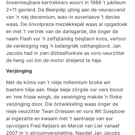
ónvermeujbare kertrekkers woort in 1989 ‘t jubileum
2×11 gevierd. De Beerpiëp sjting aan de veuraovend
van ’n niej decennium, wao-in euverlaeve ’t devies
waas. De ónvolpreze meziékkepèl waas al opgedoek
en met ’t vertrek van de dansgarde, die ónger de
naam Flash vur ’n zelfsjtandig besjtaon koos, verloor
de vereiniging nag ’n belangriék oéthangbord. Jan
Jacobs had in zien döbbelfunksie as vors-veurzitter
de heng vol öm de motor dreijend te haje.
Verjónging
Met de kóms van ’t nieje millennium broke wir
baetere tiéje aan. Nieje leeje zörgde vur vers blood
en ‘nne frisse wingk, de vereiniging makde ’n flinke
verjónging door. Die óntwikkeling waas ónger de
nieje veurzitter Twan Driessen en vors Wil Soepboer
al ingezatte en kwaam met ’t aantraeje van eur
opvolgers Fred Keijsers en Marcel van Lier vanaaf
2007 in ’n sjtroumversjnelling. Naodet Jan Jacobs