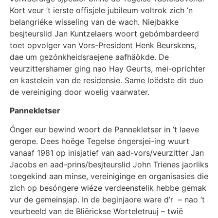
Kort veur ’t ierste offisjele jubileum voltrok zich ’n
belangriéke wisseling van de wach. Niejbakke
besjteurslid Jan Kuntzelaers woort gebómbardeerd
toet opvolger van Vors-President Henk Beurskens,
dae um gezónkheidsraejene aafhäökde. De
veurzittershamer ging nao Hay Geurts, mei-oprichter
en kastelein van de residensie. Same loëdste dit duo
de vereiniging door woelig vaarwater.
Pannekletser
Ónger eur bewind woort de Pannekletser in ’t laeve
gerope. Dees hoëge Tegelse óngersjei-ing wuurt
vanaaf 1981 op inisjatief van aad-vors/veurzitter Jan
Jacobs en aad-prins/besjteurslid John Trienes jaorliks
toegekind aan minse, vereiniginge en organisasies die
zich op besóngere wiéze verdeenstelik hebbe gemak
vur de gemeinsjap. In de beginjaore ware d’r – nao ’t
veurbeeld van de Bliërickse Worteletruuj – twië