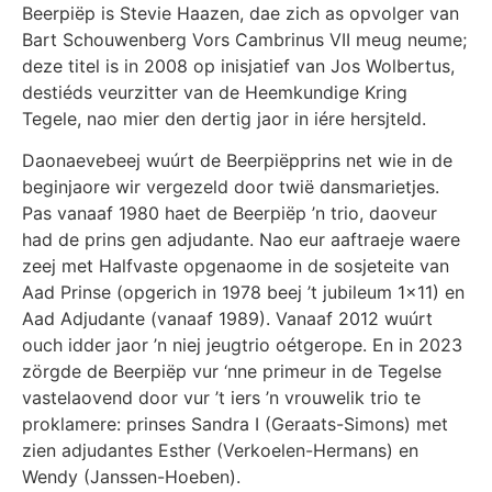
Beerpiëp is Stevie Haazen, dae zich as opvolger van
Bart Schouwenberg Vors Cambrinus VII meug neume;
deze titel is in 2008 op inisjatief van Jos Wolbertus,
destiéds veurzitter van de Heemkundige Kring
Tegele, nao mier den dertig jaor in iére hersjteld.
Daonaevebeej wuúrt de Beerpiëpprins net wie in de
beginjaore wir vergezeld door twië dansmarietjes.
Pas vanaaf 1980 haet de Beerpiëp ’n trio, daoveur
had de prins gen adjudante. Nao eur aaftraeje waere
zeej met Halfvaste opgenaome in de sosjeteite van
Aad Prinse (opgerich in 1978 beej ’t jubileum 1×11) en
Aad Adjudante (vanaaf 1989). Vanaaf 2012 wuúrt
ouch idder jaor ’n niej jeugtrio oétgerope. En in 2023
zörgde de Beerpiëp vur ‘nne primeur in de Tegelse
vastelaovend door vur ’t iers ’n vrouwelik trio te
proklamere: prinses Sandra I (Geraats-Simons) met
zien adjudantes Esther (Verkoelen-Hermans) en
Wendy (Janssen-Hoeben).