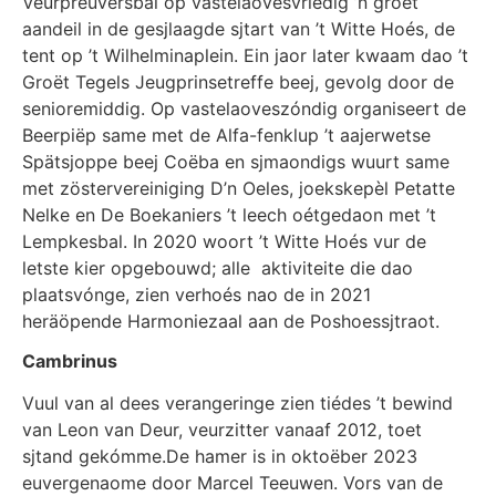
Veurpreuversbal op vastelaovesvriedig ’n groët
aandeil in de gesjlaagde sjtart van ’t Witte Hoés, de
tent op ’t Wilhelminaplein. Ein jaor later kwaam dao ’t
Groët Tegels Jeugprinsetreffe beej, gevolg door de
senioremiddig. Op vastelaoveszóndig organiseert de
Beerpiëp same met de Alfa-fenklup ’t aajerwetse
Spätsjoppe beej Coëba en sjmaondigs wuurt same
met zöstervereiniging D’n Oeles, joekskepèl Petatte
Nelke en De Boekaniers ’t leech oétgedaon met ’t
Lempkesbal. In 2020 woort ’t Witte Hoés vur de
letste kier opgebouwd; alle aktiviteite die dao
plaatsvónge, zien verhoés nao de in 2021
heräöpende Harmoniezaal aan de Poshoessjtraot.
Cambrinus
Vuul van al dees verangeringe zien tiédes ’t bewind
van Leon van Deur, veurzitter vanaaf 2012, toet
sjtand gekómme.De hamer is in oktoëber 2023
euvergenaome door Marcel Teeuwen. Vors van de