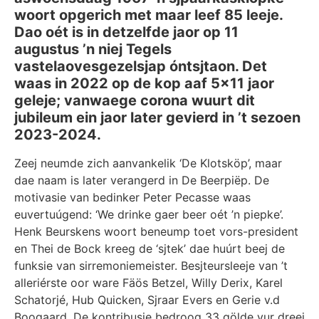
woort opgerich met maar leef 85 leeje.
Dao oét is in detzelfde jaor op 11
augustus ’n niej Tegels
vastelaovesgezelsjap óntsjtaon. Det
waas in 2022 op de kop aaf 5×11 jaor
geleje; vanwaege corona wuurt dit
jubileum ein jaor later gevierd in ’t sezoen
2023-2024.
Zeej neumde zich aanvankelik ‘De Klotsköp’, maar
dae naam is later verangerd in De Beerpiëp. De
motivasie van bedinker Peter Pecasse waas
euvertuúgend: ‘We drinke gaer beer oét ’n piepke’.
Henk Beurskens woort beneump toet vors-president
en Thei de Bock kreeg de ‘sjtek’ dae huúrt beej de
funksie van sirremoniemeister. Besjteursleeje van ’t
alleriérste oor ware Fäös Betzel, Willy Derix, Karel
Schatorjé, Hub Quicken, Sjraar Evers en Gerie v.d
Boogaard. De kontribusie bedroog 33 gölde vur dreej