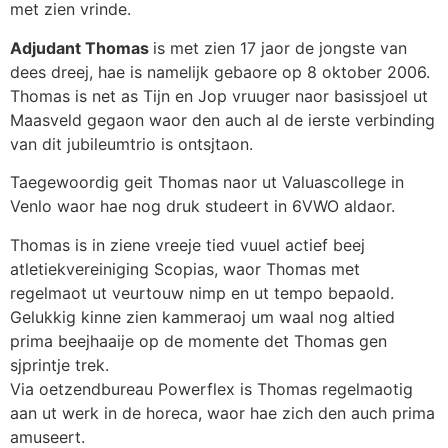
met zien vrinde.
Adjudant Thomas
is met zien 17 jaor de jongste van
dees dreej, hae is namelijk gebaore op 8 oktober 2006.
Thomas is net as Tijn en Jop vruuger naor basissjoel ut
Maasveld gegaon waor den auch al de ierste verbinding
van dit jubileumtrio is ontsjtaon.
Taegewoordig geit Thomas naor ut Valuascollege in
Venlo waor hae nog druk studeert in 6VWO aldaor.
Thomas is in ziene vreeje tied vuuel actief beej
atletiekvereiniging Scopias, waor Thomas met
regelmaot ut veurtouw nimp en ut tempo bepaold.
Gelukkig kinne zien kammeraoj um waal nog altied
prima beejhaaije op de momente det Thomas gen
sjprintje trek.
Via oetzendbureau Powerflex is Thomas regelmaotig
aan ut werk in de horeca, waor hae zich den auch prima
amuseert.