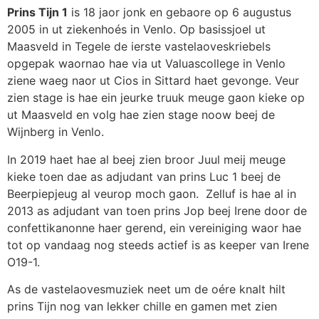
Prins Tijn 1
is 18 jaor jonk en gebaore op 6 augustus
2005 in ut ziekenhoés in Venlo. Op basissjoel ut
Maasveld in Tegele de ierste vastelaoveskriebels
opgepak waornao hae via ut Valuascollege in Venlo
ziene waeg naor ut Cios in Sittard haet gevonge. Veur
zien stage is hae ein jeurke truuk meuge gaon kieke op
ut Maasveld en volg hae zien stage noow beej de
Wijnberg in Venlo.
In 2019 haet hae al beej zien broor Juul meij meuge
kieke toen dae as adjudant van prins Luc 1 beej de
Beerpiepjeug al veurop moch gaon. Zelluf is hae al in
2013 as adjudant van toen prins Jop beej Irene door de
confettikanonne haer gerend, ein vereiniging waor hae
tot op vandaag nog steeds actief is as keeper van Irene
O19-1.
As de vastelaovesmuziek neet um de oére knalt hilt
prins Tijn nog van lekker chille en gamen met zien