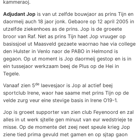
kammeraoj.
Adjudant Jop
is van ut zelfde bouwjaor as prins Tijn en
daormeij auch 18 jaor jonk. Gebaore op 12 april 2005 in
utzelfde ziekenhoes as de prins. Jop is de groeete
broor van Raf. Net as prins Tijn haet Jop vruuger op
basissjoel ut Maasveld gezaete waornao hae via college
den Hulster in Venlo naor de PABO in Helmond is
gegaon. Op ut moment is Jop daormeij gestop en is in
ein tussejaor werkzaam beej de Plus op de Hei in
Tegele.
de
Vanaaf zien 5
laevesjaor is Jop al actief beej
sportclub Irene, waor hae saame met prins Tijn op de
velde zurg veur eine stevige basis in Irene O19-1.
Jop is groeet supporter van zien club Feyenoord en zal
alles in ut werk sjtelle gen minuut van eur wedstrieje te
misse. Op de momente det zeej neet speule krieg Jop
ziene tied prima gevuld met gamen en op sjtap gaon