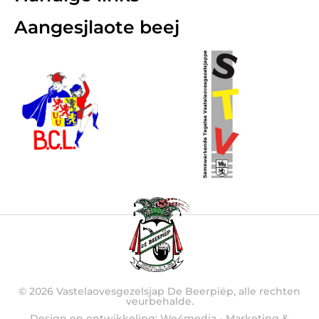
Aangesjlaote beej
© 2026 Vastelaovesgezelsjap De Beerpiëp, alle rechten
veurbehalde.
Design en ontwikkeling: We4media - Marketing &