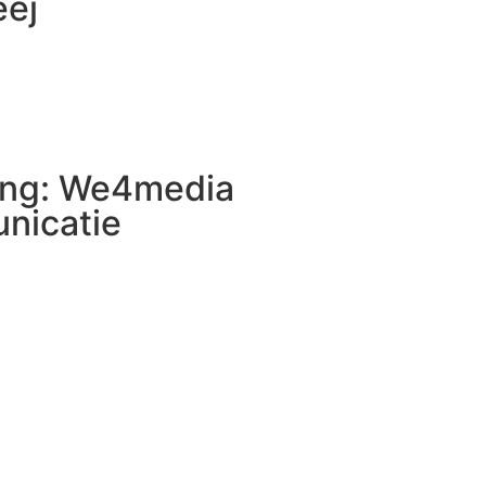
eej
ing: We4media
nicatie