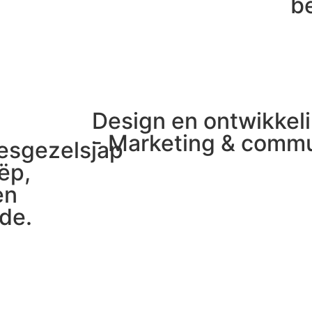
b
Design en ontwikkel
- Marketing & commu
esgezelsjap
ëp,
en
de.