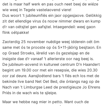
det is maar half werk en pas ouch neet beej de wiéze
wie weej in Tegele vastelaovend viere!
Dus woort ’t jubileumfiës ein jaor opgesjaove. Gelökkig
zit det ellendige virus ós noow nimmer dwars en kump
d’r van oétsjtel gen aafsjtel. Intaegendeil: weej gaon
flink oétpakke!
Zaoterdig 25 november nuëdige weej idderein oét öm
same met ós te prooste op ós 5×11-jäörig besjtaon. En
op Graad Stroeks, iërelid van ós gezelsjap en de
insigste dae d’r vanaaf ’t allerierste oor nag beej is.
De jubileum-aovend in kultureel centrum D’n Haandert
begint um 19.00 oor met ein resepsie, die wies 20.30
oor zal deure. Aansjloétend bars ’t fiës ech los met de
bekinde live band Net Oet Bed, die ónlangs nag op de
Nach van ’t Limburgse Leed de prestigieuze Jo Ehrens
Priés in de wach wis te sjleipe.
Maar we hebbe nag mier in petto. Want ouch de