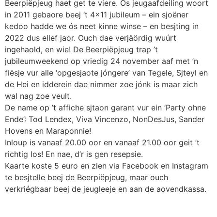
Beerpiëpjeug haet get te viere. Ós jeugaafdeiling woort
in 2011 gebaore beej ‘t 4×11 jubileum – ein sjoëner
kedoo hadde we ós neet kinne winse – en besjting in
2022 dus ellef jaor. Ouch dae verjäördig wuúrt
ingehaold, en wie! De Beerpiëpjeug trap ’t
jubileumweekend op vriedig 24 november aaf met ’n
fiësje vur alle ‘opgesjaote jóngere’ van Tegele, Sjteyl en
de Hei en idderein dae nimmer zoe jónk is maar zich
wal nag zoe veult.
De name op ’t affiche sjtaon garant vur ein ‘Party ohne
Ende’: Tod Lendex, Viva Vincenzo, NonDesJus, Sander
Hovens en Maraponnie!
Inloup is vanaaf 20.00 oor en vanaaf 21.00 oor geit ’t
richtig los! En nae, d’r is gen resepsie.
Kaarte koste 5 euro en zien via Facebook en Instagram
te besjtelle beej de Beerpiëpjeug, maar ouch
verkriégbaar beej de jeugleeje en aan de aovendkassa.