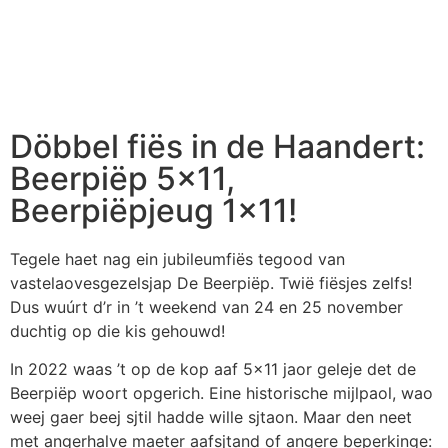
Döbbel fiës in de Haandert:
Beerpiëp 5×11,
Beerpiëpjeug 1×11!
Tegele haet nag ein jubileumfiës tegood van
vastelaovesgezelsjap De Beerpiëp. Twië fiësjes zelfs!
Dus wuúrt d’r in ’t weekend van 24 en 25 november
duchtig op die kis gehouwd!
In 2022 waas ’t op de kop aaf 5×11 jaor geleje det de
Beerpiëp woort opgerich. Eine historische mijlpaol, wao
weej gaer beej sjtil hadde wille sjtaon. Maar den neet
met angerhalve maeter aafsjtand of angere beperkinge: